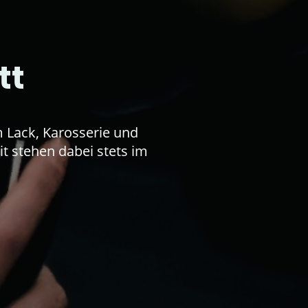
tt
m Lack, Karosserie und
t stehen dabei stets im